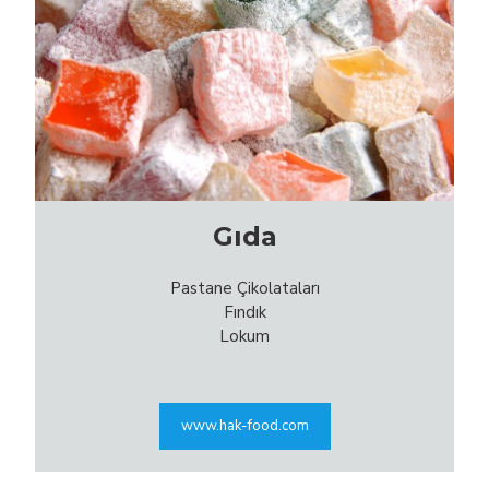
Gıda
Pastane Çikolataları
Fındık
Lokum
www.hak-food.com